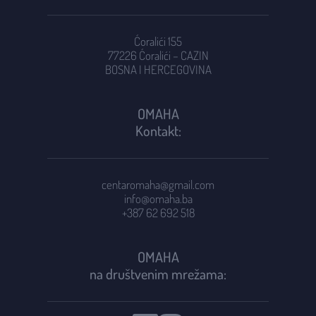
Ćoralići 155
77226 Ćoralići – CAZIN
BOSNA I HERCEGOVINA
OMAHA
Kontakt:
centaromaha@gmail.com
info@omaha.ba
+387 62 692 518
OMAHA
na društvenim mrežama: