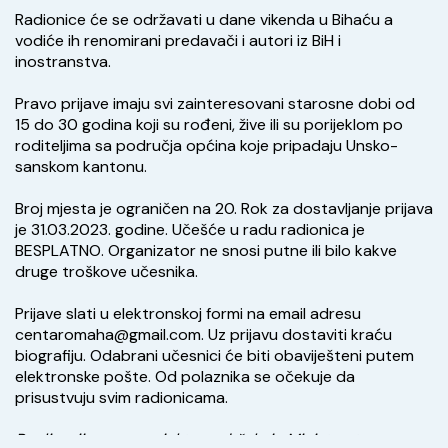
Radionice će se održavati u dane vikenda u Bihaću a 
vodiće ih renomirani predavači i autori iz BiH i 
inostranstva.
Pravo prijave imaju svi zainteresovani starosne dobi od 
15 do 30 godina koji su rođeni, žive ili su porijeklom po 
roditeljima sa područja općina koje pripadaju Unsko-
sanskom kantonu.
Broj mjesta je ograničen na 20. Rok za dostavljanje prijava 
je 31.03.2023. godine. Učešće u radu radionica je 
BESPLATNO. Organizator ne snosi putne ili bilo kakve 
druge troškove učesnika.
Prijave slati u elektronskoj formi na email adresu 
centaromaha@gmail.com. Uz prijavu dostaviti kraću 
biografiju. Odabrani učesnici će biti obaviješteni putem 
elektronske pošte. Od polaznika se očekuje da 
prisustvuju svim radionicama.
Realizaciju ovog projekta podržalo je Ministarstvo 